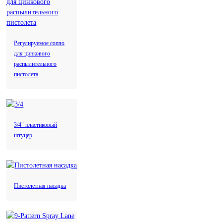
Регулируемое сопло
для цинкового
распылительного
пистолета
3/4" пластиковый
штуцер
Пистолетная насадка