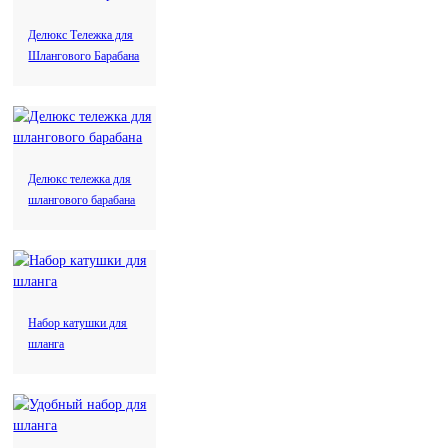
Делюкс Тележка для
Шлангового Барабана
название
Цветочный горшок
Компостер
Нефть и газ
Цветочный
Компостер
горшок
Делюкс тележка для
шлангового барабана
Набор катушки для
шланга