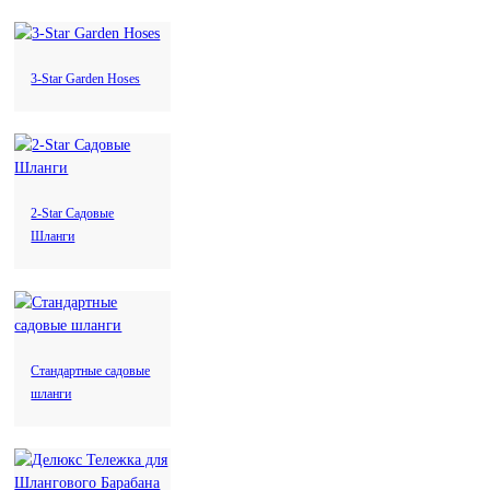
название
Режущие
Инструменты для
инструменты
копания
Нефть и газ
3-Star Garden Hoses
Режущие
Инструменты
инструменты
для копания
Полив
Полив
2-Star Садовые
Шланги
название
Шланг и катушка для
Распылитель
шланга
Нефть и газ
Распылитель
Шланг и
Стандартные садовые
катушка для
шланги
Растущий
шланга
Растущий