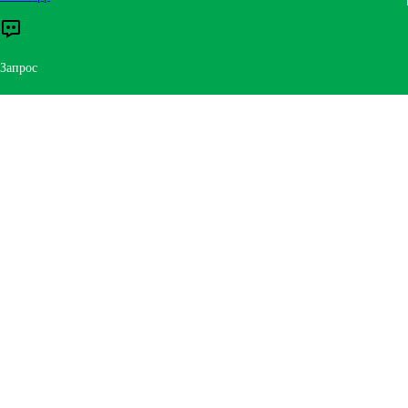
Компания
Запрос
Электронная почта
*
Телефон
Сообщения
*